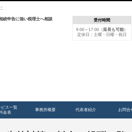
に
相続申告に強い税理士へ相談
受付時間
リ
9:00～17:00（
延長も可能
）
定休日：土曜・日曜・祝日
ービス一覧
事務所概要
代表者紹介
お問合
料金表