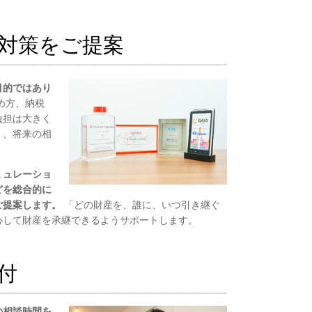
対策をご提案
目的ではあり
め方、納税
負担は大きく
く、将来の相
ミュレーショ
どを総合的に
ご提案します。
「どの財産を、誰に、いつ引き継ぐ
心して財産を承継できるようサポートします。
付
の相談時間を