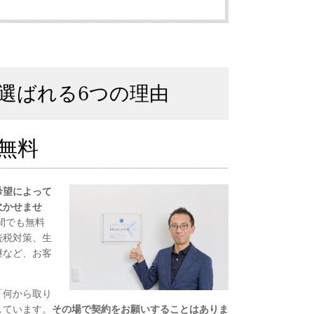
選ばれる6つの理由
無料
希望によって
欠かせませ
間でも無料
続税対策、生
継など、お客
「何から取り
しています。
その場で契約をお願いすることはありま