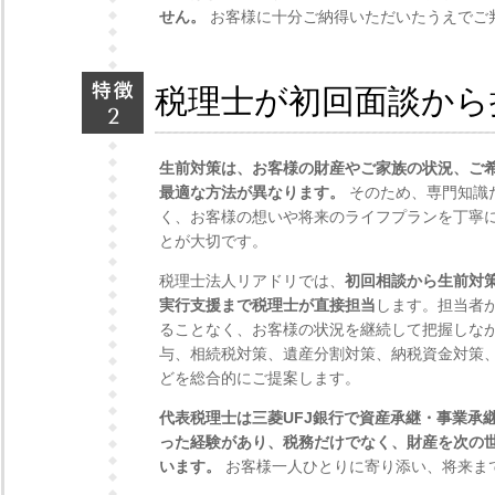
せん。
お客様に十分ご納得いただいたうえでご
税理士が初回面談から
生前対策は、お客様の財産やご家族の状況、ご
最適な方法が異なります。
そのため、専門知識
く、お客様の想いや将来のライフプランを丁寧
とが大切です。
税理士法人リアドリでは、
初回相談から生前対
実行支援まで税理士が直接担当
します。担当者
ることなく、お客様の状況を継続して把握しな
与、相続税対策、遺産分割対策、納税資金対策
どを総合的にご提案します。
代表税理士は三菱UFJ銀行で資産承継・事業承
った経験があり、税務だけでなく、財産を次の
います。
お客様一人ひとりに寄り添い、将来ま