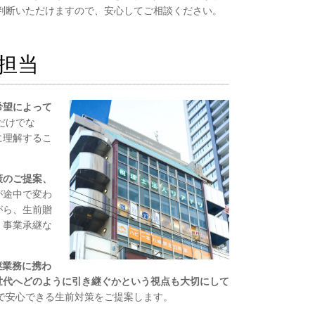
判断いただけますので、安心してご相談ください。
担当
希望によって
だけでな
に理解するこ
策のご提案、
が途中で変わ
がら、生前贈
、事業承継な
継業務に携わ
世代へどのように引き継ぐかという視点も大切にして
で安心できる生前対策をご提案します。