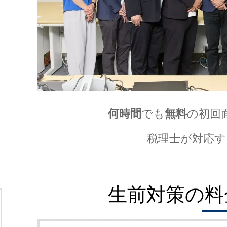
何時間
でも
無料
の初回
税理士が対応す
生前対策の料