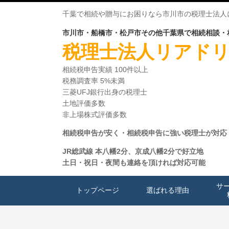
千葉で相続や贈与にお困りなら市川市の税理士法人
市川市・船橋市・松戸市その他千葉県で相続相談・
税理士法人リアド
相続税申告実績
100件以上
税務調査率 5%未満
三菱UFJ銀行出身の税理士
土地評価多数
非上場株式評価多数
相続税申告が安く・相続税申告に強い税理士が対応
JR総武線 本八幡2分、京成八幡2分で好立地
土日・祝日・夜間も連絡を頂ければ対応可能
サ
トップページ
選ばれる理由