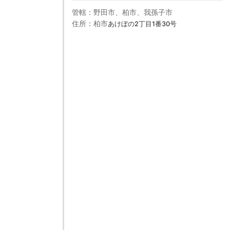
管轄：野田市、柏市、我孫子市
住所：柏市
あけぼの2丁目1番30号