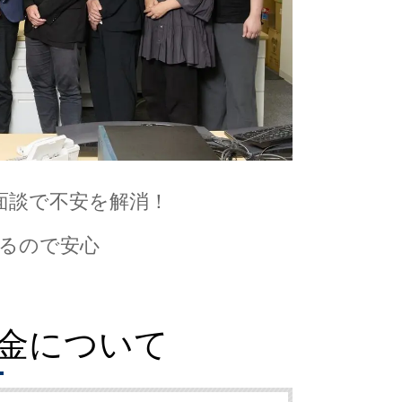
面談で不安を解消！
るので安心
金について